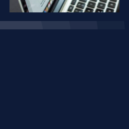
Social media
Forte présence sur les réseaux
sociaux
Community management
Le but du community management est d’administrer
la réputation d’une marque.